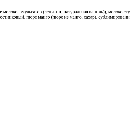
е молоко, эмульгатор (лецитин, натуральная ваниль)), молоко сг
ростниковый, пюре манго (пюре из манго, сахар), сублимированн