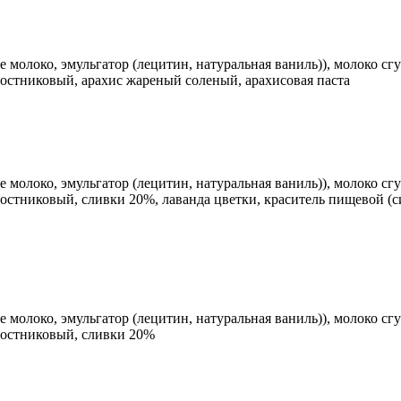
е молоко, эмульгатор (лецитин, натуральная ваниль)), молоко сг
ростниковый, арахис жареный соленый, арахисовая паста
ое молоко, эмульгатор (лецитин, натуральная ваниль)), молоко сгу
тростниковый, сливки 20%, лаванда цветки, краситель пищевой (
е молоко, эмульгатор (лецитин, натуральная ваниль)), молоко сг
тростниковый, сливки 20%