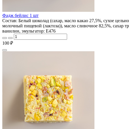
Фадж бейлис 1 шт
Состав: Белый шоколад (сахар, масло какао 27,5%, сухое цельно
молочный пищевой (лактоза)), масло сливочное 82,5%, сахар тр
ванилин, эмульгатор: Е476
100 ₽