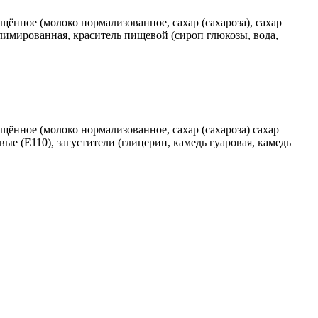
ущённое (молоко нормализованное, сахар (сахароза), cахар
лимированная, краситель пищевой (сироп глюкозы, вода,
ущённое (молоко нормализованное, сахар (сахароза) сахар
вые (E110), загустители (глицерин, камедь гуаровая, камедь