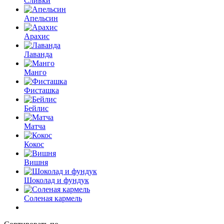
Сливки
Апельсин
Арахис
Лаванда
Манго
Фисташка
Бейлис
Матча
Кокос
Вишня
Шоколад и фундук
Соленая кармель