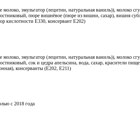
е молоко, эмульгатор (лецитин, натуральная ваниль)), молоко сг
ростниковый, пюре вишнёвое (пюре из вишни, сахар), вишня суб
тор кислотности Е330, консервант Е202)
ое молоко, эмульгатор (лецитин, натуральная ваниль)), молоко сг
остниковый, сок и цедра апельсина, вода, сахар, красители пище
онная), консерванты (Е202, Е211)
лью с 2018 года