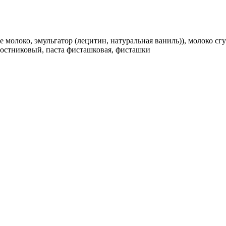
е молоко, эмульгатор (лецитин, натуральная ваниль)), молоко сг
ростниковый, паста фисташковая, фисташки