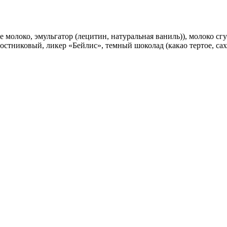
е молоко, эмульгатор (лецитин, натуральная ваниль)), молоко сг
остниковый, ликер «Бейлис», темный шоколад (какао тертое, сахар