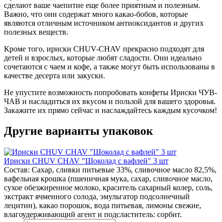
сделают ваше чаепитие еще более приятным и полезным.
Важно, что они содержат много какао-бобов, которые
являются отличным источником антиоксидантов и других
полезных веществ.
Кроме того, ириски CHUV-CHAV прекрасно подходят для
детей и взрослых, которые любят сладости. Они идеально
сочетаются с чаем и кофе, а также могут быть использованы в
качестве десерта или закуски.
Не упустите возможность попробовать конфеты Ириски ЧУВ-
ЧАВ и насладиться их вкусом и пользой для вашего здоровья.
Закажите их прямо сейчас и наслаждайтесь каждым кусочком!
Другие варианты упаковок
Ириски CHUV CHAV "Шоколад с вафлей" 3 шт
Состав: Сахар, сливки питьевые 33%, сливочное масло 82,5%,
вафельная крошка (пшеничная мука, сахар, сливочное масло,
сухое обезжиренное молоко, краситель сахарный колер, соль,
экстракт ячменного солода, эмульгатор подсолнечный
лецитин), какао порошок, вода питьевая, лимоны свежие,
влагоудерживающий агент и подсластитель: сорбит.